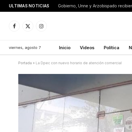
ULTIMAS NOTICIAS
Facebook
X
Instagram
(Twitter)
viernes, agosto 7
Inicio
Videos
Política
N
Portada
»
La Dpec con nuevo horario de atención comercial