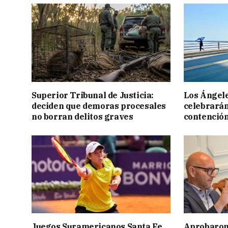
Superior Tribunal de Justicia:
Los Ángele
deciden que demoras procesales
celebrarán
no borran delitos graves
contención
Juegos Suramericanos Santa Fe
Aprobaron