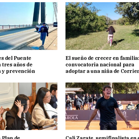
s del Puente
El sueño de crecer en familia
 tres años de
convocatoria nacional para
 y prevención
adoptar a una niña de Corrie
 Plan de
Cali Zarate, semifinalista en 