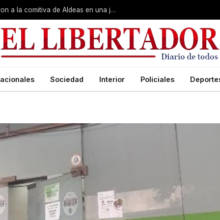
Gobierno, Unne y Arzobispado recibieron a la comitiva de Aldeas en una jornada de reuniones estratégicas
acionales
Sociedad
Interior
Policiales
Deporte