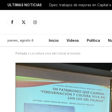
ULTIMAS NOTICIAS
Dpec: trabajos de mejoras en Capital e 
Facebook
X
Instagram
(Twitter)
jueves, agosto 6
Inicio
Videos
Política
N
Portada
»
La cultura viva del Litoral al mundo