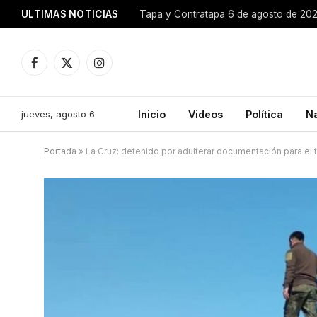
ULTIMAS NOTICIAS
Tapa y Contratapa 6 de agosto de 20
Facebook
X
Instagram
(Twitter)
jueves, agosto 6
Inicio
Videos
Política
N
Portada
»
La Cruz: detenido por adulterar documentación para el