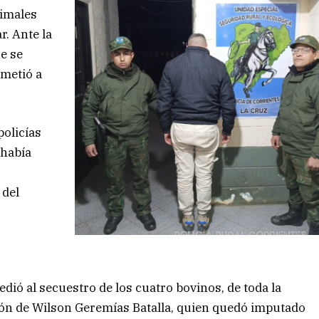
nimales
r. Ante la
e se
ometió a
policías
 había
 del
edió al secuestro de los cuatro bovinos, de toda la
ón de Wilson Geremías Batalla, quien quedó imputado