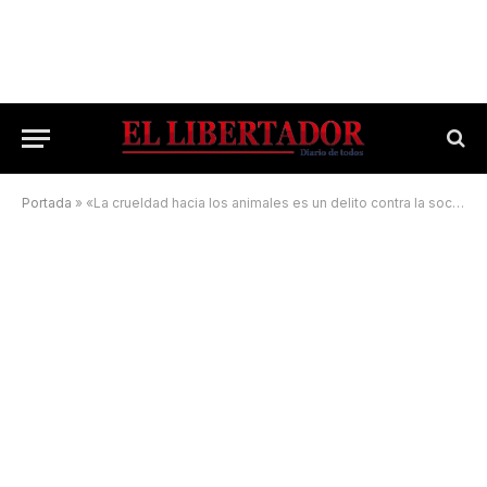
Portada
»
«La crueldad hacia los animales es un delito contra la sociedad»