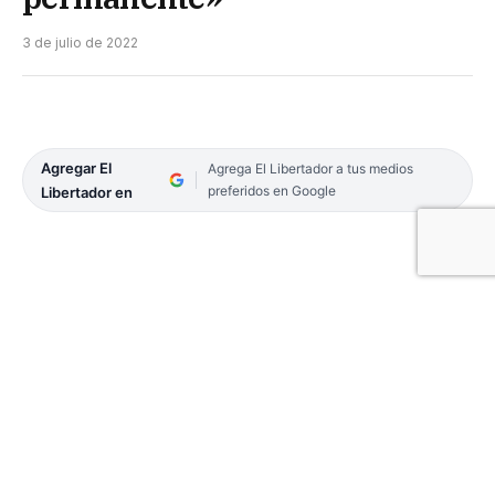
3 de julio de 2022
Agregar El
Agrega El Libertador a tus medios
preferidos en Google
Libertador en
El ex Ministro de Hacienda de la provincia apuntó
a la gestión nacional por la cuestión social y
económica. Cuestionó el excesivo déficit fiscal y su