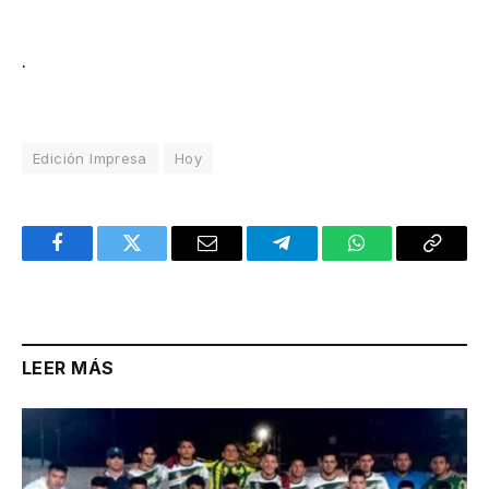
.
Edición Impresa
Hoy
Facebook
Twitter
Email
Telegram
WhatsApp
Copy
Link
LEER MÁS