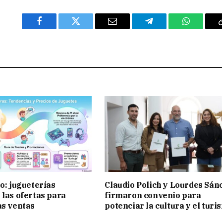
Facebook
Twitter
Email
Telegram
WhatsAp
ño: jugueterías
Claudio Polich y Lourdes Sán
 las ofertas para
firmaron convenio para
as ventas
potenciar la cultura y el turi