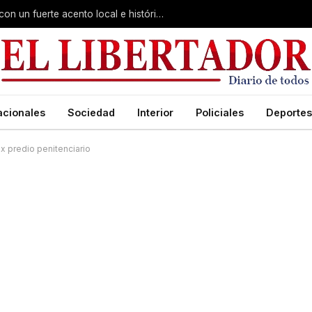
Virasoro inauguró la 7ª Feria del Libro con un fuerte acento local e histórico
acionales
Sociedad
Interior
Policiales
Deportes
x predio penitenciario