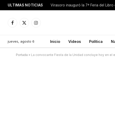
ULTIMAS NOTICIAS
Facebook
X
Instagram
(Twitter)
jueves, agosto 6
Inicio
Videos
Política
N
Portada
»
La convocante Fiesta de la Unidad concluye hoy en el e