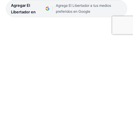
Agregar El
Agrega El Libertador a tus medios
preferidos en Google
Libertador en
El defensor correntino de River Plate, Andrés
Herrera, está de visita en su tierra natal. En sus
redes sociales, compartió unas postales frente a la
Basílica de Itatí y luego en Paso de la Patria donde
se encontraba disfrutando de una jornada de
pesca.
Andrés Herrera juega lateral derecho, actualmente