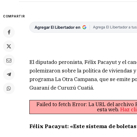
COMPARTIR
Agregar El Libertador en
Agrega El Libertador a tu
El diputado peronista, Félix Pacayut y el ca
polemizaron sobre la política de viviendas 
programa La Otra Campana, que se emite po
Guaraní de Curuzú Cuatiá.
Failed to fetch Error: La URL del archiv
esta web.
Haz cl
Félix Pacayut: «Este sistema de boleta