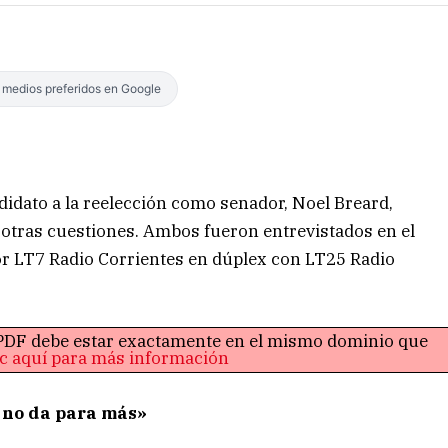
s medios preferidos en Google
ndidato a la reelección como senador, Noel Breard,
y otras cuestiones. Ambos fueron entrevistados en el
r LT7 Radio Corrientes en dúplex con LT25 Radio
o PDF debe estar exactamente en el mismo dominio que
ic aquí para más información
s no da para más»