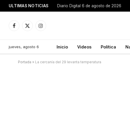
ULTIMAS NOTICIAS
Diario Digital 6 de agosto de 2026
Facebook
X
Instagram
(Twitter)
jueves, agosto 6
Inicio
Videos
Política
N
Portada
»
La cercanía del 29 levanta temperatura