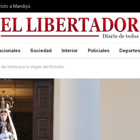
nvicto a Mandiyú
acionales
Sociedad
Interior
Policiales
Deportes
 de fiesta por la Virgen del Rosario