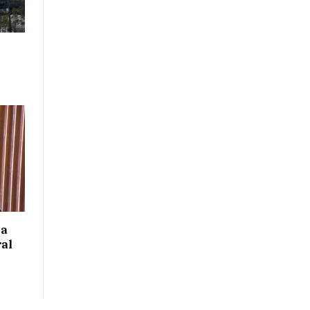
 a
ral