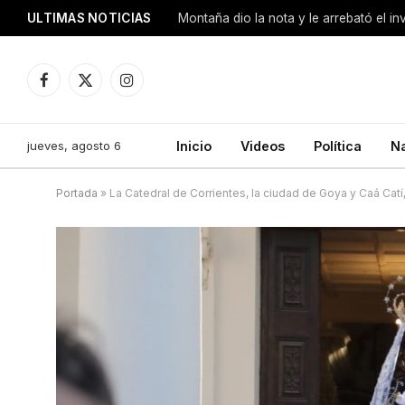
ULTIMAS NOTICIAS
Montaña dio la nota y le arrebató el i
Facebook
X
Instagram
(Twitter)
jueves, agosto 6
Inicio
Videos
Política
N
Portada
»
La Catedral de Corrientes, la ciudad de Goya y Caá Catí,