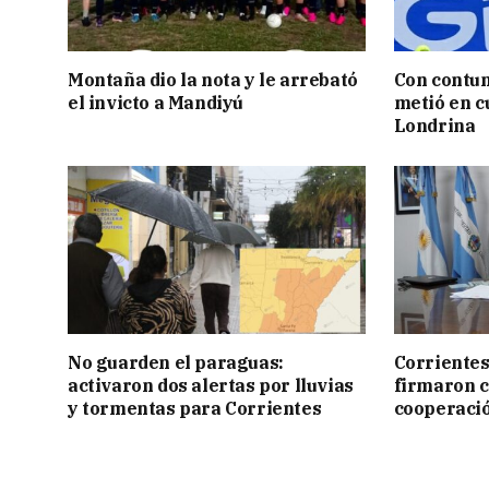
Montaña dio la nota y le arrebató
Con contun
el invicto a Mandiyú
metió en c
Londrina
No guarden el paraguas:
Corrientes
activaron dos alertas por lluvias
firmaron 
y tormentas para Corrientes
cooperaci