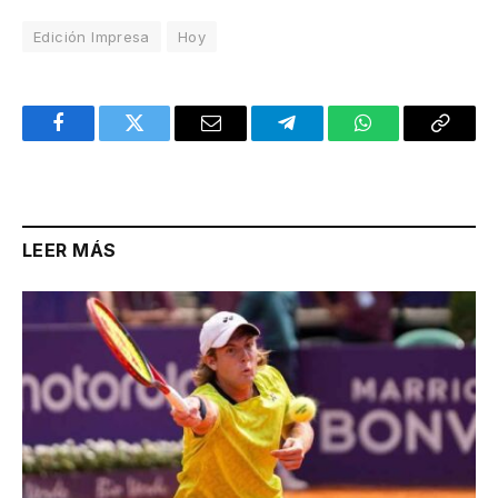
Edición Impresa
Hoy
Facebook
Twitter
Email
Telegram
WhatsApp
Copy
Link
LEER MÁS