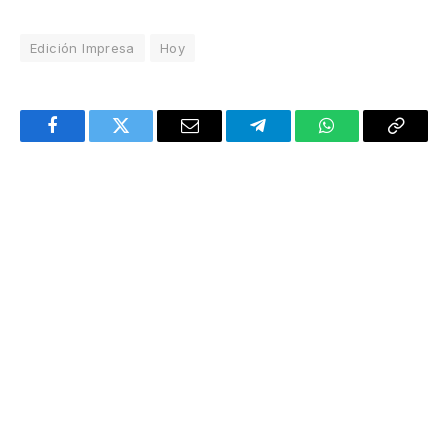
Edición Impresa
Hoy
Facebook
Twitter
Email
Telegram
WhatsApp
Copy
Link