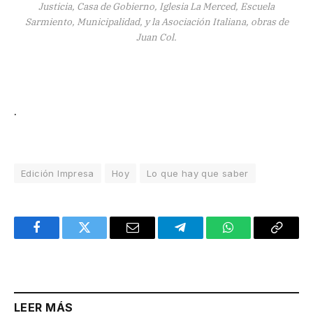
Justicia, Casa de Gobierno, Iglesia La Merced, Escuela
Sarmiento, Municipalidad, y la Asociación Italiana, obras de
Juan Col.
.
Edición Impresa
Hoy
Lo que hay que saber
Facebook
Twitter
Email
Telegram
WhatsApp
Copy
Link
LEER MÁS