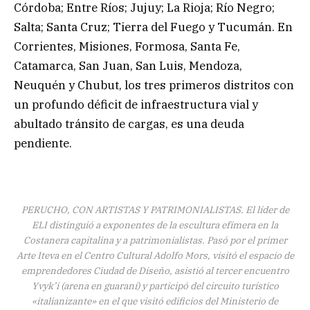
Córdoba; Entre Ríos; Jujuy; La Rioja; Río Negro;
Salta; Santa Cruz; Tierra del Fuego y Tucumán. En
Corrientes, Misiones, Formosa, Santa Fe,
Catamarca, San Juan, San Luis, Mendoza,
Neuquén y Chubut, los tres primeros distritos con
un profundo déficit de infraestructura vial y
abultado tránsito de cargas, es una deuda
pendiente.
PERUCHO, CON ARTISTAS Y PATRIMONIALISTAS. El líder de
ELI distinguió a exponentes de la escultura efímera en la
Costanera capitalina y a patrimonialistas. Pasó por el primer
Arte Iteva en el Centro Cultural Adolfo Mors, visitó el espacio de
emprendedores Ciudad de Diseño, asistió al tercer encuentro
Yvyk’i (arena en guaraní) y participó del circuito turístico
«italianizante» en el que visitó edificios del Ministerio de