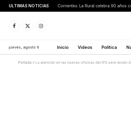
ULTIMAS NOTICIAS
Facebook
X
Instagram
(Twitter)
jueves, agosto 6
Inicio
Videos
Política
N
Portada
»
La atención en las nuevas oficinas del IPS será recién