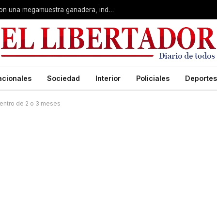
Corrientes: La Rural celebra 90 años con una megamuestra ganadera, industrial y artística
acionales
Sociedad
Interior
Policiales
Deportes
 dentro de 2 o 3 meses