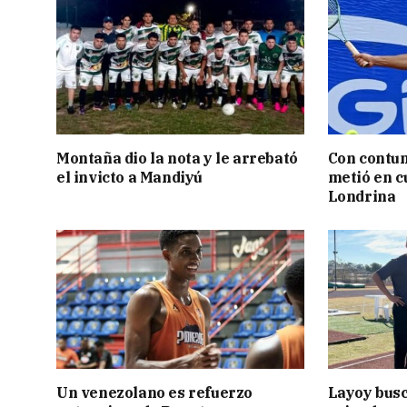
Montaña dio la nota y le arrebató
Con contun
el invicto a Mandiyú
metió en c
Londrina
Un venezolano es refuerzo
Layoy busc