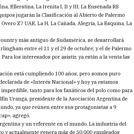
, Ellerstina, La Irenita I, II y III; La Ensenada RS
quipos jugarán la Clasificación al Abierto de Palermo
l Overo Z7 UAE, La H, La Cañada, Alegría, La Esquina, La
 country más antiguo de Sudamérica, se desarrollará
urlingham entre el 11 y el 29 de octubre; y el de Palermo
Para los interesados por asistir, ya están a la venta las
ciación está cumpliendo 100 años, pero somos puro
 declarada de «Interés Nacional» y hoy ya estamos
imperdible, tanto para los fanáticos del polo como para
elfín Uranga, presidente de la Asociación Argentina de
mundo, ya que reúnen entre sus protagonistas a 9
cap», agregó.
rgentina y un referente en el mundo. La industria del
nto y actualmente genera más de 50.000 empleados