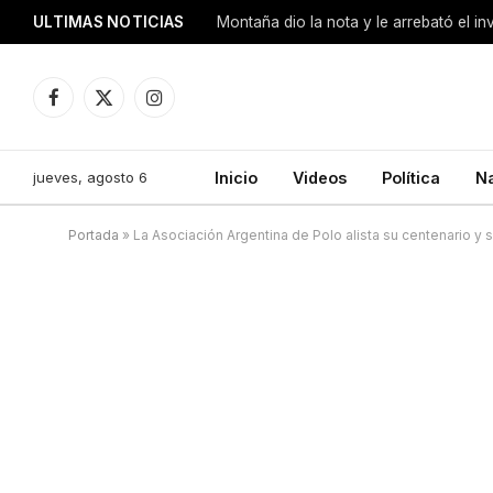
ULTIMAS NOTICIAS
Montaña dio la nota y le arrebató el i
Facebook
X
Instagram
(Twitter)
jueves, agosto 6
Inicio
Videos
Política
N
Portada
»
La Asociación Argentina de Polo alista su centenario y 