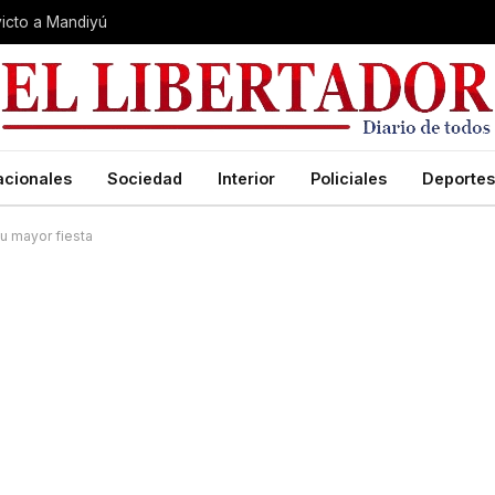
nvicto a Mandiyú
acionales
Sociedad
Interior
Policiales
Deportes
su mayor fiesta