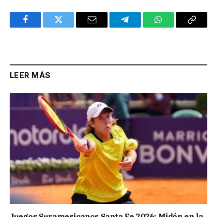
Facebook
Twitter
Email
Telegram
WhatsApp
Copy
Link
LEER MÁS
Juegos Suramericanos Santa Fe 2026: Midón en la