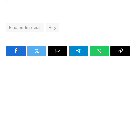
.
Edición Impresa
Hoy
Facebook
Twitter
Email
Telegram
WhatsApp
Copy
Link