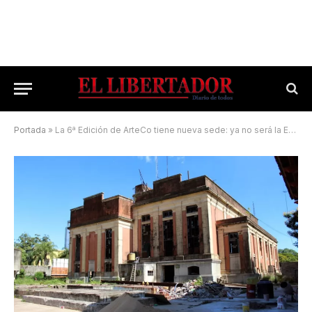
Portada
»
La 6ª Edición de ArteCo tiene nueva sede: ya no será la EX Usina