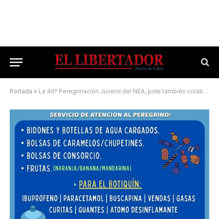
Portada
»
La 46ª Peregrinación Juvenil del NEA, pide también colaboración