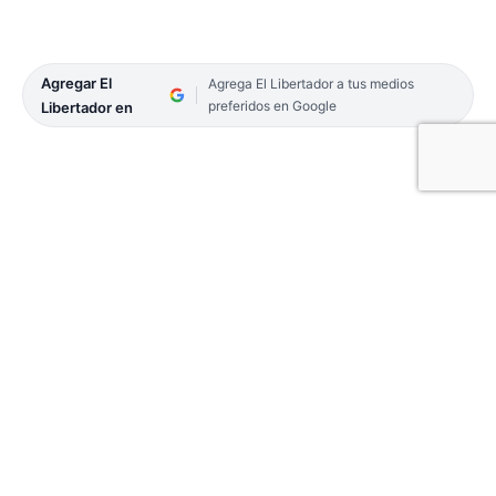
Agregar El
Agrega El Libertador a tus medios
preferidos en Google
Libertador en
Se celebró ayer el Día del Trabajador Rural, que
como cada 8 de octubre destaca su tarea con el fin
de fortalecer el reconocimiento y el respeto a sus
derechos, las más de las veces tan manoseados
por las patronales, incluso hasta hundiéndolos en
la esclavitud.