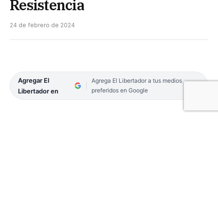
Resistencia
24 de febrero de 2024
Agregar El
Agrega El Libertador a tus medios
preferidos en Google
Libertador en
En el marco de su preparación rumbo a una nueva
edición del Torneo Federal “A”, Boca Unidos
disputó su primer amistoso de pretemporada. Para