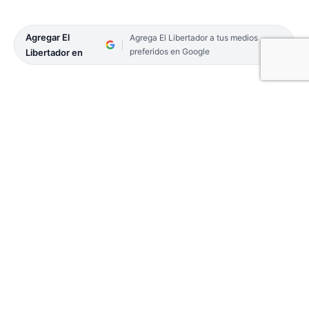
Agregar El
Agrega El Libertador a tus medios
preferidos en Google
Libertador en
El autódromo “Oscar y Juan Gálvez” de Buenos
Aires vivió su fiesta y la Fórmula 3 Metropolitana
disputó en el emblemático trazado la 7ª fecha de la
temporada.
Agustín Fulini cerró su paso con una contundente
victoria, que lo posiciona como uno de los