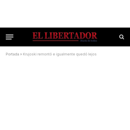
Portada
»
Krujoski remontó e igualmente quedó lejos