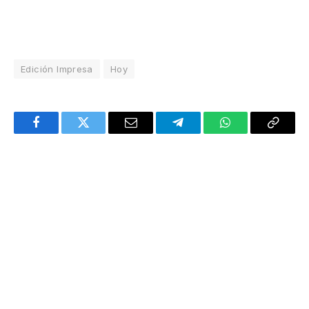
Edición Impresa
Hoy
Facebook
Twitter
Email
Telegram
WhatsApp
Copy
Link