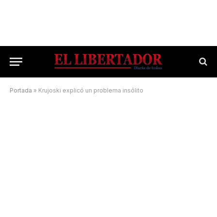
Portada
»
Krujoski explicó un problema insólito