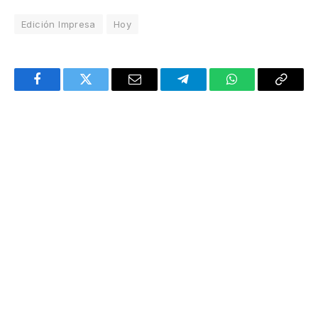
Edición Impresa
Hoy
Facebook
Twitter
Email
Telegram
WhatsApp
Copy
Link