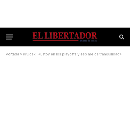
Portada
»
Krujoski: «Estoy en los playoffs y eso me da tranquilidad»