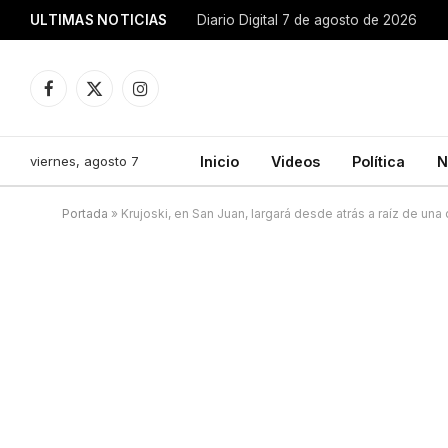
ULTIMAS NOTICIAS
Diario Digital 7 de agosto de 2026
Facebook
X
Instagram
(Twitter)
viernes, agosto 7
Inicio
Videos
Política
N
Portada
»
Krujoski, en San Juan, largará desde atrás a raíz de una