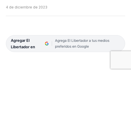
4 de diciembre de 2023
Agregar El
Agrega El Libertador a tus medios
preferidos en Google
Libertador en
Otra noche de fase regular de la Liga Nacional de
Básquetbol, con una nueva presentación como
visitante para Regatas Corrientes. A partir de las
21.10 se mide en el «Templo del Rock» en la Ciudad