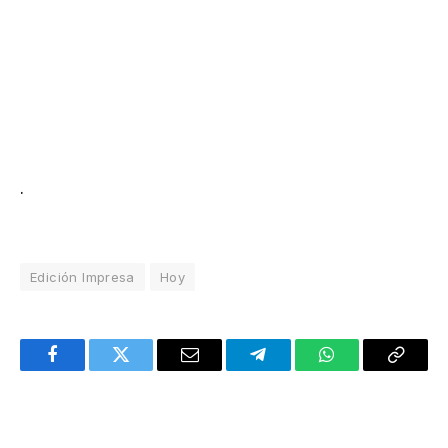
.
Edición Impresa
Hoy
Facebook
Twitter
Email
Telegram
WhatsApp
Copy
Link