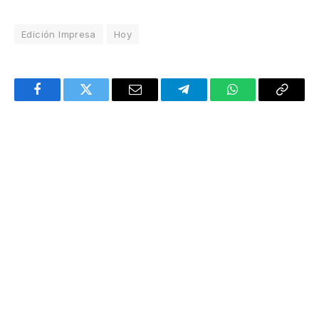
Edición Impresa
Hoy
Facebook
Twitter
Email
Telegram
WhatsApp
Copy
Link