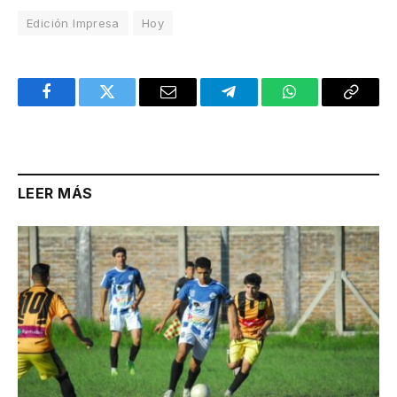
Edición Impresa
Hoy
Facebook
Twitter
Email
Telegram
WhatsApp
Copy
Link
LEER MÁS