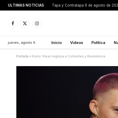
ULTIMAS NOTICIAS
Tapa y Contratapa 6 de agosto de 20
Facebook
X
Instagram
(Twitter)
jueves, agosto 6
Inicio
Videos
Política
N
Portada
»
Koino Yokan regresa a Corrientes y Resistencia