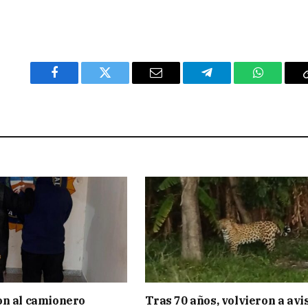
Facebook
Twitter
Email
Telegram
WhatsAp
on al camionero
Tras 70 años, volvieron a avi