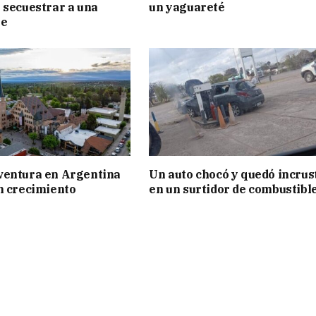
 secuestrar a una
un yaguareté
te
ventura en Argentina
Un auto chocó y quedó incrus
n crecimiento
en un surtidor de combustibl