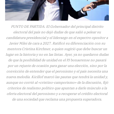
PUNTO DE PARTIDA. El Gobernador del principal distrito
electoral del país no dejó dudas de que salió a pelear su
candidatura presidencial y el liderazgo en el espectro opositor a
Javier Milei de cara a 2027. Ratificó su diferenciación con su
mentora Cristina Kirchner, a quien sugirió que debe buscar un
lugar en la historia y no en las listas. Ayer, ya no quedaron dudas
de que la posibilidad de unidad en el PJ bonaerense no pasará
por un rejunte de ocasión para ganar una elección, sino por la
convicción de entender que el peronismo y el país necesita una
nueva melodía. Kicillof marcó las pautas que tendrá la unidad y,
aunque no corrió al «cristino-camporismo» de la discusión, fijó
criterios de realismo político que apuntan a darle músculo a la
oferta electoral del peronismo y a recuperar el crédito electoral
de una sociedad que reclama una propuesta superadora.