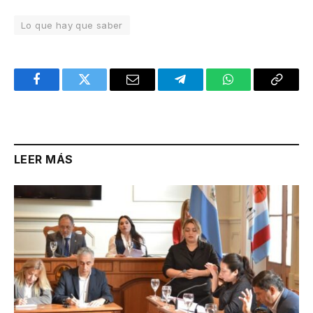
Lo que hay que saber
Facebook
Twitter
Email
Telegram
WhatsApp
Copy
Link
LEER MÁS