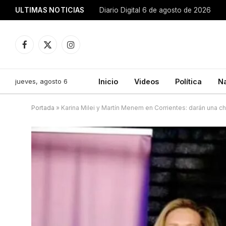
ULTIMAS NOTICIAS
Diario Digital 6 de agosto de 2026
Facebook
X
Instagram
(Twitter)
jueves, agosto 6
Inicio
Videos
Política
N
Portada
»
Karina Milei y Martín Menem en Corrientes: darán una cha