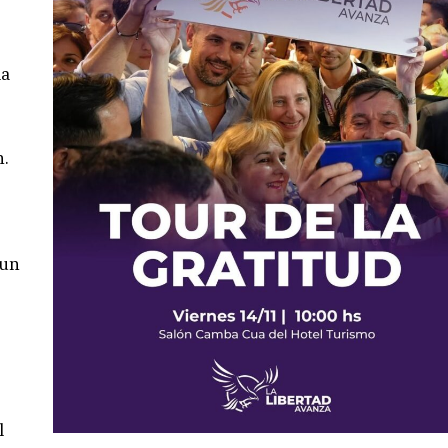
la
n.
 un
l