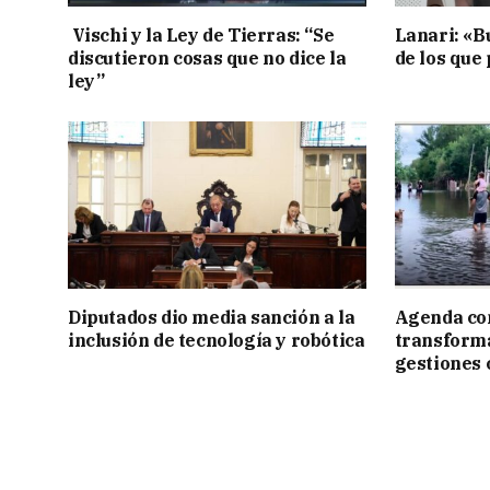
Vischi y la Ley de Tierras: “Se
Lanari: «B
discutieron cosas que no dice la
de los que
ley”
Diputados dio media sanción a la
Agenda con
inclusión de tecnología y robótica
transforma
gestiones 