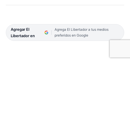
Agregar El
Agrega El Libertador a tus medios
preferidos en Google
Libertador en
Regatas Corrientes visitó La Rioja para medirse
con Riachuelo en la continuidad de la Liga
Nacional de Basquetbol. Fue derrota para los
«Remeros» en tiempo suplementario por 95-88 en
un partido parejo y sumamente cerrado.