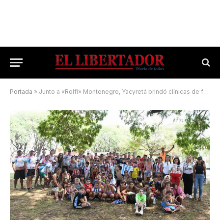
Portada
»
Junto a «Rolfi» Montenegro, Yacyretá brindó clínicas de fútbol en el Interior