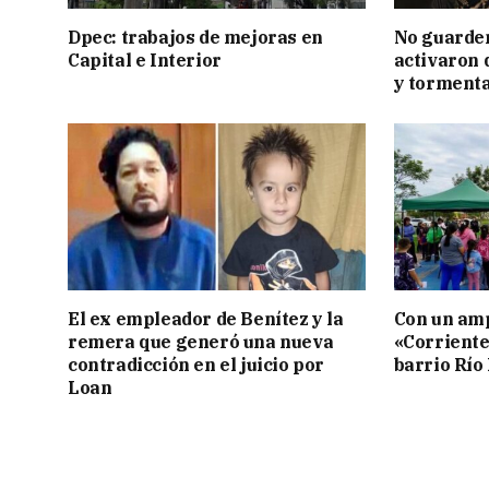
Dpec: trabajos de mejoras en
No guarden
Capital e Interior
activaron d
y tormenta
El ex empleador de Benítez y la
Con un amp
remera que generó una nueva
«Corriente
contradicción en el juicio por
barrio Río
Loan