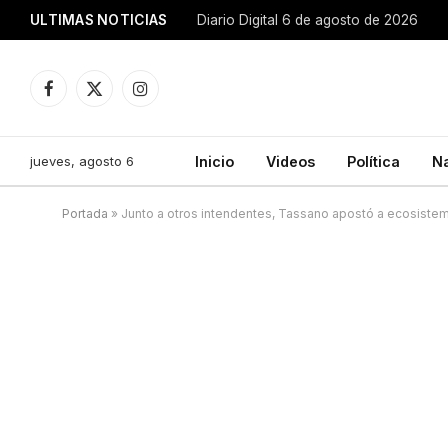
ULTIMAS NOTICIAS
Diario Digital 6 de agosto de 2026
Facebook
X
Instagram
(Twitter)
jueves, agosto 6
Inicio
Videos
Política
N
Portada
»
Junto a otros intendentes, Tassano apostó a ecosiste