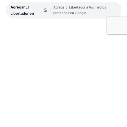
Agregar El
Agrega El Libertador a tus medios
preferidos en Google
Libertador en
Gustavo Valdés fue el encargado de cerrar el acto
de apertura del mega aserradero Acon Timber en
Virasoro. Aprovechó para lanzar un anuncio de
relevancia para su impronta desarrollista. Algunas
de las frases más resonantes de su discurso
fueron las siguientes:
-“El camino del populismo no nos conduce a