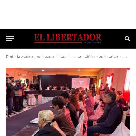
Portada
»
​Juicio por Loan: el tribunal suspendió las testimoniales antes que declaren los padres