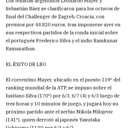
Los tenistas argentinos Leonardo Mayer y
Sebastián Báez se clasificaron para los octavos de
final del Challenger de Zagreb, Croacia, con
premios por 44.820 euros, tras imponerse ayer en
sus respectivos partidos de la ronda inicial sobre
el portugués Frederico Silva y el indio Ramkunar
Ramanathan.
EL ÉXITO DE LEO
El correntino Mayer, ubicado en el puesto 159º del
ranking mundial de la ATP, se impuso sobre el
lusitano Silva (170º) por 6/3, 6/7 (4) y 6/3 luego de
tres horas y 10 minutos de juego, y jugará hoy su
próximo partido ante el serbio Nikola Milojevic
(141º), quien derrotó al japonés Yasutaka
Uchiyama (113º) por 6/3 y 6/2.