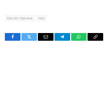
Edición Impresa
Hoy
Facebook
Twitter
Email
Telegram
WhatsApp
Copy
Link