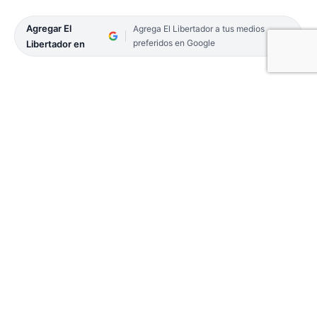
Agregar El
Agrega El Libertador a tus medios
preferidos en Google
Libertador en
El Ministerio Desarrollo Social de la Provincia,
informa el cronograma de venta de la Garrafa
Social de esta semana: mañana estará en el barrio
Anahí de 10 a 11.30.
Es así que el cilindro de 10 kilogramos se podrá
comprar a 6.500 pesos en el stand que se ubicará