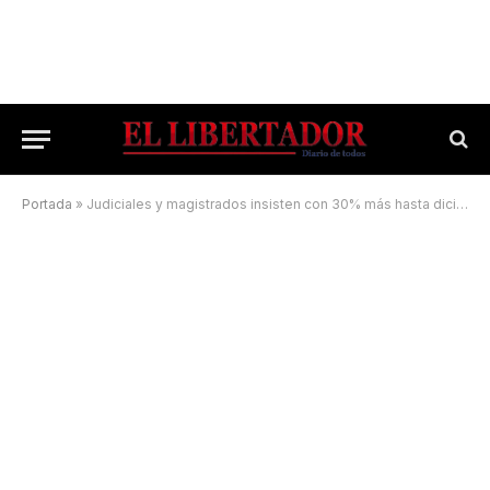
Portada
»
Judiciales y magistrados insisten con 30% más hasta diciembre