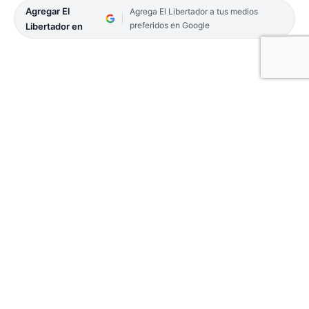
Agregar El
Agrega El Libertador a tus medios
preferidos en Google
Libertador en
Tras el anuncio del Ministerio de Transporte de
Nación sobre la renuncia opcional de usuarios al
subsidio en la tarifa de los servicios de transporte
público de pasajeros, el bloque de diputados de
Unión por la Patria Corrientes (UxP) presentó en
Legislatura la propuesta de adhesión a la
resolución que establece este mecanismo de baja a
la tarifa subsidiada.