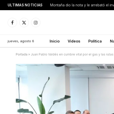
ULTIMAS NOTICIAS
Montaña dio la nota y le arrebató el i
Facebook
X
Instagram
(Twitter)
jueves, agosto 6
Inicio
Videos
Política
N
Portada
»
Juan Pablo Valdés en cumbre vital por el gas y las rutas