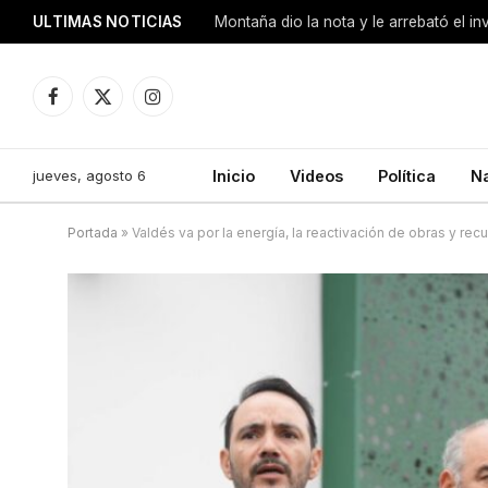
ULTIMAS NOTICIAS
Montaña dio la nota y le arrebató el i
Facebook
X
Instagram
(Twitter)
jueves, agosto 6
Inicio
Videos
Política
N
Portada
»
Valdés va por la energía, la reactivación de obras y rec