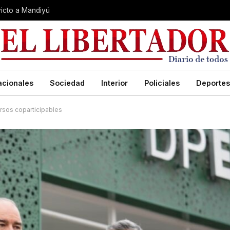
nvicto a Mandiyú
acionales
Sociedad
Interior
Policiales
Deportes
ursos coparticipables