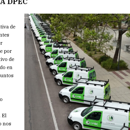
A DPEC
tiva de
entes
er
le por
tivo de
ado en
puntos
no
 El
o nos