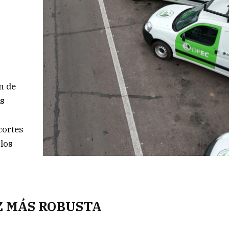
n de
as
cortes
 los
Z MÁS ROBUSTA