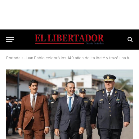
Portada
»
Juan Pablo celebró los 149 años de Itá Ibaté y trazó una hoja de ruta