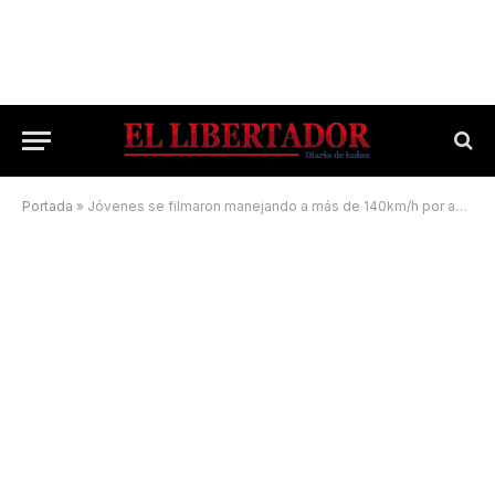
Portada
»
Jóvenes se filmaron manejando a más de 140km/h por avenida Independencia