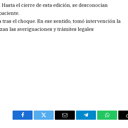
 Hasta el cierre de esta edición, se desconocían
paciente.
uga tras el choque. En ese sentido, tomó intervención la
izan las averiguaciones y trámites legales
Facebook
Twitter
Email
Telegram
WhatsAp