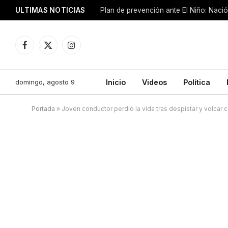
ULTIMAS NOTICIAS
Plan de prevención ante El Niño: Nació
Facebook
X
Instagram
(Twitter)
domingo, agosto 9
Inicio
Videos
Política
Portada
»
Joven conductor perdió la vida tras despistar y volcar 