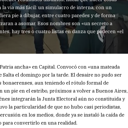
 la vía más fácil: un simulacro de interna, con un
era pie a dibujar, entre cuatro paredes y de forma
zaran a asomar. Esos nombres son «un secreto a
es, hay tres o cuatro listas en danza que padecen «el
 Patria ancha» en Capital. Convocó con «una mateada
le Salta el domingo por la tarde. El desaire no pudo ser
s bonaerenses, aun teniendo el rótulo formal de
 un pie en el estribo, próximos a volver a Buenos Aires,
énes integrarán la Junta Electoral aún no constituida y
vo la particularidad de que no hubo casi periodistas,
percusión en los medios, donde ya se instaló la caída de
o para convertirlo en una realidad.