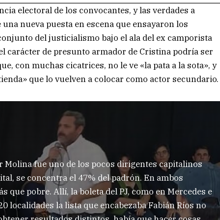
ncia electoral de los convocantes, y las verdades a
e una nueva puesta en escena que ensayaron los
onjunto del justicialismo bajo el ala del ex camporista
l carácter de presunto armador de Cristina podría ser
e, con muchas cicatrices, no le ve «la pata a la sota», y
tienda» que lo vuelven a colocar como actor secundario.
Molina fue uno de los pocos dirigentes capitalinos
pital, se concentra el 47% del padrón. En ambos
ás que pobre. Allí, la boleta del PJ, como en Mercedes e
20 localidades la lista que encabezaba Fabián Ríos no
obtener resultados distintos, había que hacer cosas