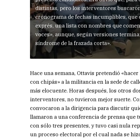
distintas, pero los interventores buscaron
cronograma de fechas incumplibles, que di
exprés, una lista con nombres que comen
voces», aunque, según versiones terminant
síndrome de la frazada corta».
Hace una semana, Ottavis pretendió «hacer
con chipás» a la militancia en la sede de cal
más elocuente. Horas después, los otros do
interventores, no tuvieron mejor suerte. Con
convocaron a la dirigencia para discutir qui
llamaron a una conferencia de prensa que tu
con sólo tres presentes, y tuvo casi nula re
un proceso electoral por el cual nada se hiz