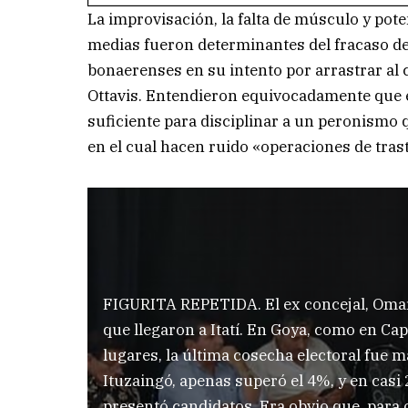
La improvisación, la falta de músculo y pote
medias fueron determinantes del fracaso d
bonaerenses en su intento por arrastrar al c
Ottavis. Entendieron equivocadamente que e
suficiente para disciplinar a un peronismo qu
en el cual hacen ruido «operaciones de tras
FIGURITA REPETIDA. El ex concejal, Omar 
que llegaron a Itatí. En Goya, como en Ca
lugares, la última cosecha electoral fue m
Ituzaingó, apenas superó el 4%, y en casi 
presentó candidatos. Era obvio que, para 