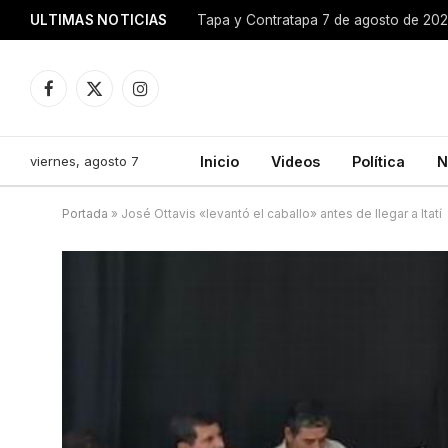
ULTIMAS NOTICIAS
Tapa y Contratapa 7 de agosto de 20
Facebook
X
Instagram
(Twitter)
viernes, agosto 7
Inicio
Videos
Política
N
Portada
»
José Ottavis «levantó el caballo» antes de llegar a Itatí