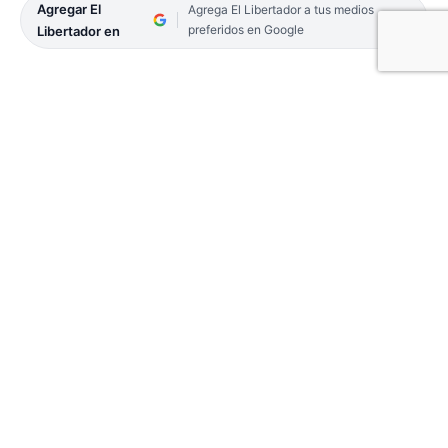
Agregar El
Agrega El Libertador a tus medios
preferidos en Google
Libertador en
En el marco de la decimosegunda fecha del Torneo
Oficial organizado por la Asociación de Básquet de
la Ciudad de Corrientes (Abcc), que en esta fase
pone en juego la Copa Jorge Desagastizábal,
Córdoba se afianzó como escolta -posición que
comparte con Regatas Corrientes- tras vencer en
su estadio, 62 a 36 a Pingüinos, en un partido en el
que impuso condiciones de principio a fin.