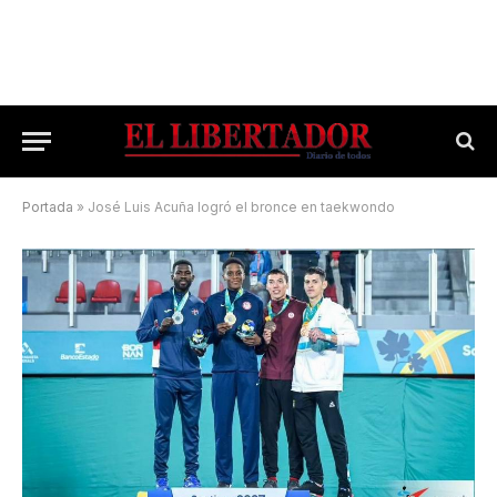
Portada
»
José Luis Acuña logró el bronce en taekwondo