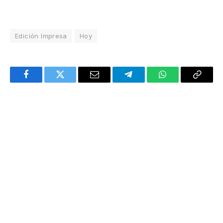
Edición Impresa
Hoy
Facebook
Twitter
Email
Telegram
WhatsApp
Copy
Link