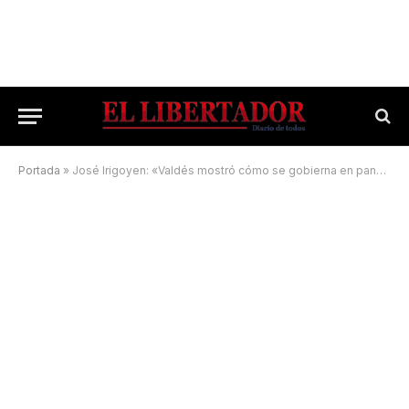
Portada
»
José Irigoyen: «Valdés mostró cómo se gobierna en pandemia»