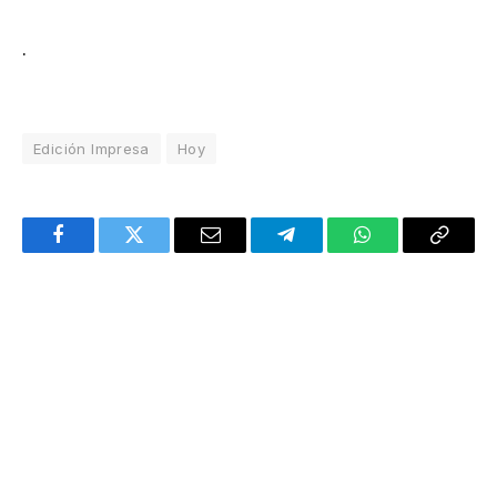
.
Edición Impresa
Hoy
Facebook
Twitter
Email
Telegram
WhatsApp
Copy
Link