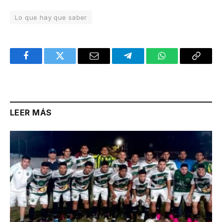
Lo que hay que saber
Facebook
Twitter
Email
Telegram
WhatsApp
Copy
Link
LEER MÁS